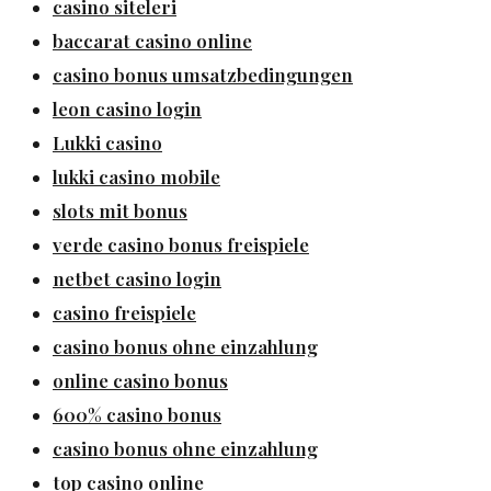
casino siteleri
baccarat casino online
casino bonus umsatzbedingungen
leon casino login
Lukki casino
lukki casino mobile
slots mit bonus
verde casino bonus freispiele
netbet casino login
casino freispiele
casino bonus ohne einzahlung
online casino bonus
600% casino bonus
casino bonus ohne einzahlung
top casino online