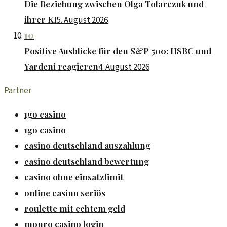
Die Beziehung zwischen Olga Tolarczuk und
ihrer KI
5. August 2026
10
Positive Ausblicke für den S&P 500: HSBC und
Yardeni reagieren
4. August 2026
Partner
1go casino
1go casino
casino deutschland auszahlung
casino deutschland bewertung
casino ohne einsatzlimit
online casino seriös
roulette mit echtem geld
monro casino login