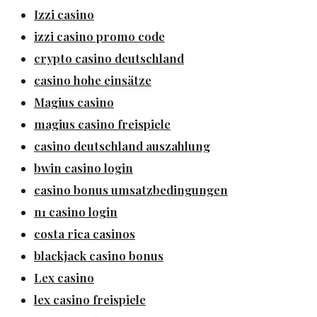
Izzi casino
izzi casino promo code
crypto casino deutschland
casino hohe einsätze
Magius casino
magius casino freispiele
casino deutschland auszahlung
bwin casino login
casino bonus umsatzbedingungen
n1 casino login
costa rica casinos
blackjack casino bonus
Lex casino
lex casino freispiele