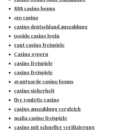
888 casino bonus
1go casino
casino deutschland auszahlung
posido casino login
rant casino freispiele
Casino zypern
casino freispiele
casino freispiele
avantgarde casino bonus
casino sicherheit
live roulette casino
casino auszahlung vergleich
mafia casino freispiele
casino mit schneller verifizierung