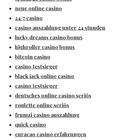
neue online casino
24/7 casino
casino auszahlung unter 24 stunden
lucky dreams casino bonus
highroller casino bonus
bitcoin casino
casino testsieger
black jack online casino
casino testsieger
deutsches online casino seriös
roulette online seriös
frumzi casino auszahlung
quick casino
curacao casino erfahrungen