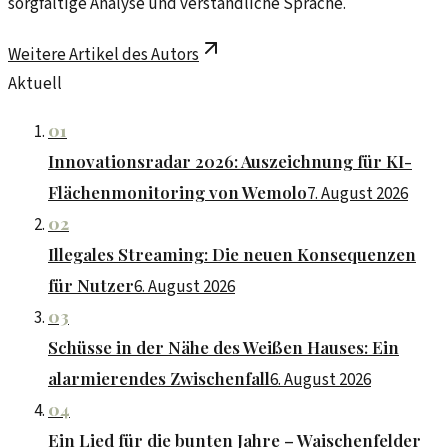
sorgfältige Analyse und verständliche Sprache.
Weitere Artikel des Autors
Aktuell
01
Innovationsradar 2026: Auszeichnung für KI-
Flächenmonitoring von Wemolo
7. August 2026
02
Illegales Streaming: Die neuen Konsequenzen
für Nutzer
6. August 2026
03
Schüsse in der Nähe des Weißen Hauses: Ein
alarmierendes Zwischenfall
6. August 2026
04
Ein Lied für die bunten Jahre – Waischenfelder