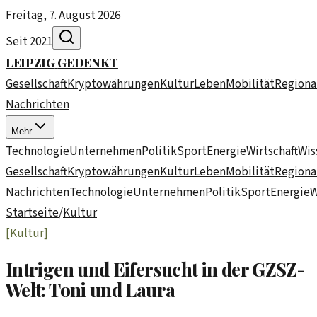
Freitag, 7. August 2026
Seit 2021
LEIPZIG
GEDENKT
Gesellschaft
Kryptowährungen
Kultur
Leben
Mobilität
Regiona
Nachrichten
Mehr
Technologie
Unternehmen
Politik
Sport
Energie
Wirtschaft
Wis
Gesellschaft
Kryptowährungen
Kultur
Leben
Mobilität
Regiona
Nachrichten
Technologie
Unternehmen
Politik
Sport
Energie
W
Startseite
/
Kultur
[
Kultur
]
Intrigen und Eifersucht in der GZSZ-
Welt: Toni und Laura