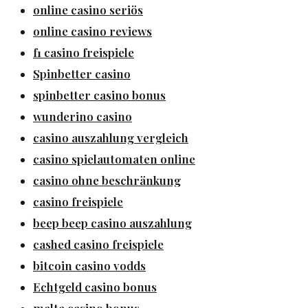
online casino seriös
online casino reviews
f1 casino freispiele
Spinbetter casino
spinbetter casino bonus
wunderino casino
casino auszahlung vergleich
casino spielautomaten online
casino ohne beschränkung
casino freispiele
beep beep casino auszahlung
cashed casino freispiele
bitcoin casino vodds
Echtgeld casino bonus
malta casino bonus