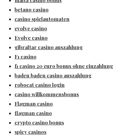
betano casino
casino spielautomaten
evolve casino
Evolve casino
gibraltar casino auszahlung
F1 casino
f1 casino 20 euro bonus ohne einzahlung
baden baden casino auszahlung
robocat casino login
casino willkommensbonus
Flagman casino
flagman casino
crypto casino bonus
spicy casinos