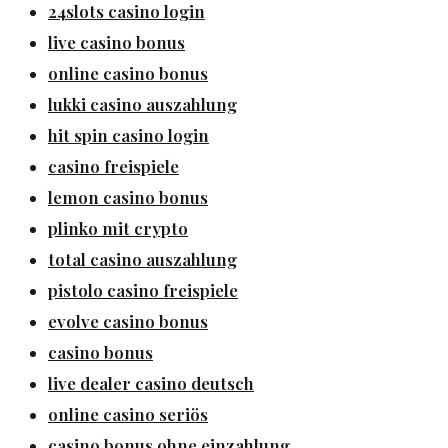
24slots casino login
live casino bonus
online casino bonus
lukki casino auszahlung
hit spin casino login
casino freispiele
lemon casino bonus
plinko mit crypto
total casino auszahlung
pistolo casino freispiele
evolve casino bonus
casino bonus
live dealer casino deutsch
online casino seriös
casino bonus ohne einzahlung