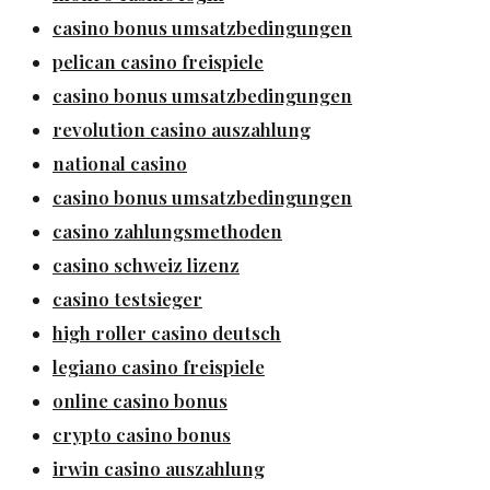
casino bonus umsatzbedingungen
pelican casino freispiele
casino bonus umsatzbedingungen
revolution casino auszahlung
national casino
casino bonus umsatzbedingungen
casino zahlungsmethoden
casino schweiz lizenz
casino testsieger
high roller casino deutsch
legiano casino freispiele
online casino bonus
crypto casino bonus
irwin casino auszahlung