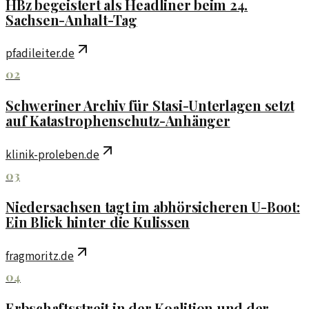
HBz begeistert als Headliner beim 24.
Sachsen-Anhalt-Tag
pfadileiter.de
02
Schweriner Archiv für Stasi-Unterlagen setzt
auf Katastrophenschutz-Anhänger
klinik-proleben.de
03
Niedersachsen tagt im abhörsicheren U-Boot:
Ein Blick hinter die Kulissen
fragmoritz.de
04
Erbschaftsstreit in der Koalition und der