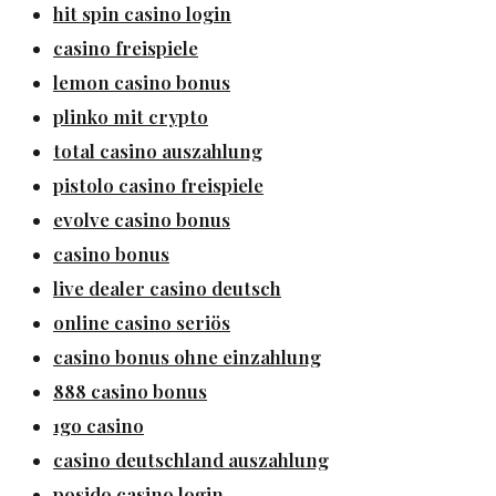
hit spin casino login
casino freispiele
lemon casino bonus
plinko mit crypto
total casino auszahlung
pistolo casino freispiele
evolve casino bonus
casino bonus
live dealer casino deutsch
online casino seriös
casino bonus ohne einzahlung
888 casino bonus
1go casino
casino deutschland auszahlung
posido casino login