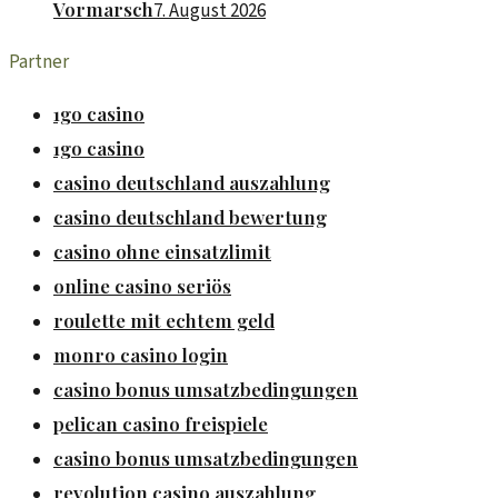
Vormarsch
7. August 2026
Partner
1go casino
1go casino
casino deutschland auszahlung
casino deutschland bewertung
casino ohne einsatzlimit
online casino seriös
roulette mit echtem geld
monro casino login
casino bonus umsatzbedingungen
pelican casino freispiele
casino bonus umsatzbedingungen
revolution casino auszahlung