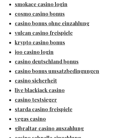
smokace casino login
cosmo casino bonus
casino bonus ohne einzahlung
vulcan casino freispiele
krypto casino bonus
joo casino login
casino deutschland bonus
casino bonus umsatzbedingungen
casino sicherheit
live blackjack casino
casino testsieger
starda casino freispiele
vegas casino
gibraltar casino auszahlung
casino schnelle einzahlung