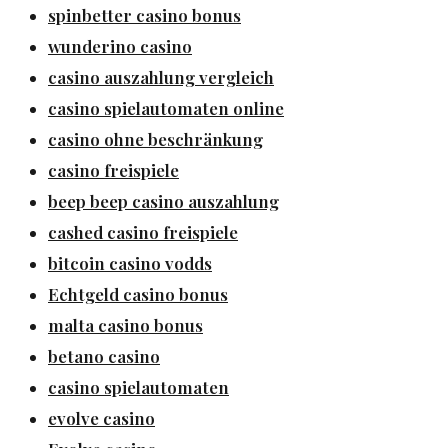
spinbetter casino bonus
wunderino casino
casino auszahlung vergleich
casino spielautomaten online
casino ohne beschränkung
casino freispiele
beep beep casino auszahlung
cashed casino freispiele
bitcoin casino vodds
Echtgeld casino bonus
malta casino bonus
betano casino
casino spielautomaten
evolve casino