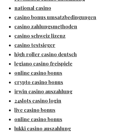
national casino
casino bonus umsatzbedingungen
casino zahlungsmethoden
casino schweiz lizenz
casino testsieger
high roller casino deutsch
legiano casino freispiele
online casino bonus
crypto casino bonus
irwin casino auszahlung
24slots casino login
live casino bonus
online casino bonus
lukki casino auszahlung