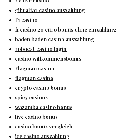
Evolve casino
gibraltar casino auszahlung
F1 casino
f1 casino 20 euro bonus ohne einzahlung
baden baden casino auszahlung
robocat casino login
casino willkommensbonus
Flagman casino
flagman casino
crypto casino bonus
spicy casinos
wazamba casino bonus
live casino bonus
casino bonus vergleich
ice casino auszahlung