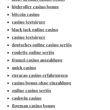
highroller casino bonus
bitcoin casino
casino testsieger
black jack online casino
casino testsieger
deutsches online casino seriös
roulette online seriös
frumzi casino auszahlung
quick casino
curacao casino erfahrungen
casino bonus ohne einzahlung
online casino seriös
cashwin casino
flagman casino bonus