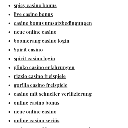
spicy casino bonus
live casino bonus
casino bonus umsatzbedingungen
neue online casino
boomerang casino login
Spirit casino
spirit casino login
plinko casino erfahrungen
rizzio casino freispiele
gorilla casino freispiele
casino mit schneller verifizierung
online casino bonus
neue online casino
online casino seriös