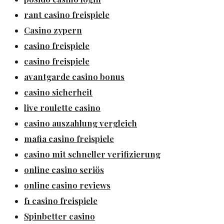
rant casino freispiele
Casino zypern
casino freispiele
casino freispiele
avantgarde casino bonus
casino sicherheit
live roulette casino
casino auszahlung vergleich
mafia casino freispiele
casino mit schneller verifizierung
online casino seriös
online casino reviews
f1 casino freispiele
Spinbetter casino