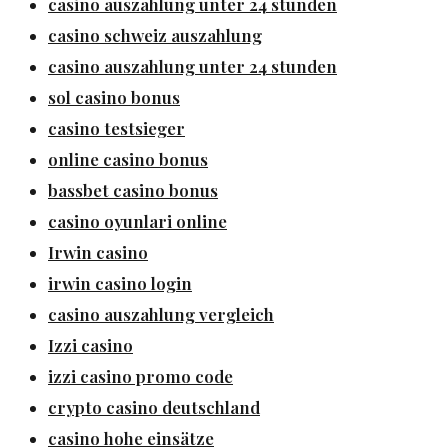
casino auszahlung unter 24 stunden
casino schweiz auszahlung
casino auszahlung unter 24 stunden
sol casino bonus
casino testsieger
online casino bonus
bassbet casino bonus
casino oyunlari online
Irwin casino
irwin casino login
casino auszahlung vergleich
Izzi casino
izzi casino promo code
crypto casino deutschland
casino hohe einsätze