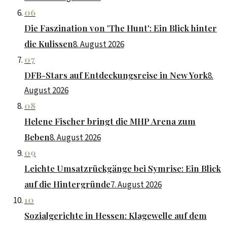
06
Die Faszination von 'The Hunt': Ein Blick hinter
die Kulissen
8. August 2026
07
DFB-Stars auf Entdeckungsreise in New York
8.
August 2026
08
Helene Fischer bringt die MHP Arena zum
Beben
8. August 2026
09
Leichte Umsatzrückgänge bei Symrise: Ein Blick
auf die Hintergründe
7. August 2026
10
Sozialgerichte in Hessen: Klagewelle auf dem