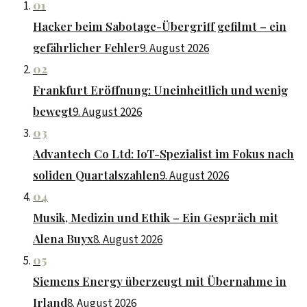
01
Hacker beim Sabotage-Übergriff gefilmt – ein
gefährlicher Fehler
9. August 2026
02
Frankfurt Eröffnung: Uneinheitlich und wenig
bewegt
9. August 2026
03
Advantech Co Ltd: IoT-Spezialist im Fokus nach
soliden Quartalszahlen
9. August 2026
04
Musik, Medizin und Ethik – Ein Gespräch mit
Alena Buyx
8. August 2026
05
Siemens Energy überzeugt mit Übernahme in
Irland
8. August 2026