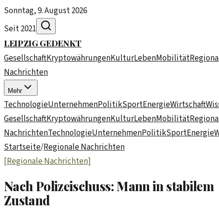
Sonntag, 9. August 2026
Seit 2021
LEIPZIG
GEDENKT
Gesellschaft
Kryptowährungen
Kultur
Leben
Mobilität
Regiona
Nachrichten
Mehr
Technologie
Unternehmen
Politik
Sport
Energie
Wirtschaft
Wis
Gesellschaft
Kryptowährungen
Kultur
Leben
Mobilität
Regiona
Nachrichten
Technologie
Unternehmen
Politik
Sport
Energie
W
Startseite
/
Regionale Nachrichten
[
Regionale Nachrichten
]
Nach Polizeischuss: Mann in stabilem
Zustand