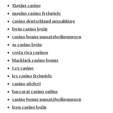
Magius casino
magius casino freispiele
casino deutschland auszahlung
bwin casino login
casino bonus umsatzbedingungen
n1 casino login
costa rica casinos
blackjack casino bonus
Lex casino
lex casino freispiele
casino siteleri
baccarat casino online
casino bonus umsatzbedingungen
leon casino login