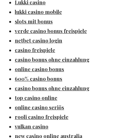
Lukki casino
lukki casino mobile
slots mit bonus
verde casino bonus freispiele
netbet casino login
casino freispiele
casino bonus ohne einzahlung
online casino bonus
600% casino bonus
casino bonus ohne einzahlung
top casino online
online casino seriös
rooli casino freispiele
vulkan casino
new casino online australia