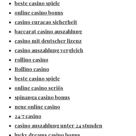
beste casino spiele
online casino bonus
casino curacao sicherheit
baccarat casino auszahlung
casino mit deutscher lizenz
casino auszahlung vergleich
rollino casino
Rollino casino
beste casino spiele
online casino seriös
spinanga casino bonus
neue online casino
24/7 casino
casino auszahlung unter 24 stunden
lucky dreams casino bonus